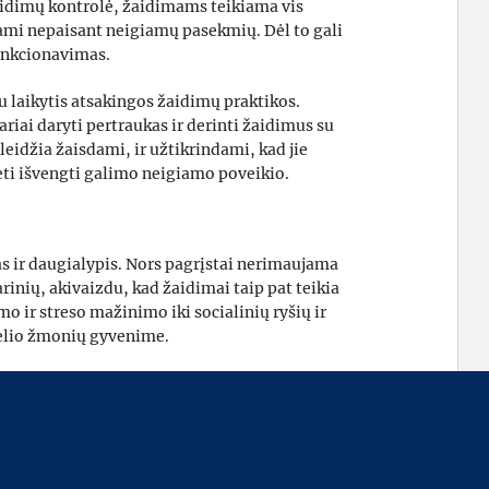
žaidimų kontrolė, žaidimams teikiama vis
iami nepaisant neigiamų pasekmių. Dėl to gali
funkcionavimas.
u laikytis atsakingos žaidimų praktikos.
ariai daryti pertraukas ir derinti žaidimus su
aleidžia žaisdami, ir užtikrindami, kad jie
ėti išvengti galimo neigiamo poveikio.
as ir daugialypis. Nors pagrįstai nerimaujama
inių, akivaizdu, kad žaidimai taip pat teikia
 ir streso mažinimo iki socialinių ryšių ir
gelio žmonių gyvenime.