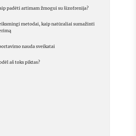
aip padėti artimam žmogui su šizofrenija?
eiksmingi metodai, kaip natūraliai sumažinti
erimą
portavimo nauda sveikatai
odėl aš toks piktas?