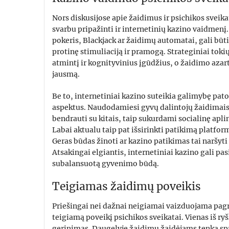
Nors diskusijose apie žaidimus ir psichikos sveik
svarbu pripažinti ir internetinių kazino vaidmenį
pokeris, Blackjack ar žaidimų automatai, gali būti 
protinę stimuliaciją ir pramogą. Strateginiai toki
atmintį ir kognityvinius įgūdžius, o žaidimo azarta
jausmą.
Be to, internetiniai kazino suteikia galimybę pato
aspektus. Naudodamiesi gyvų dalintojų žaidimais i
bendrauti su kitais, taip sukurdami socialinę aplin
Labai aktualu taip pat išsirinkti patikimą platfor
Geras būdas žinoti ar kazino patikimas tai naršyt
Atsakingai elgiantis, internetiniai kazino gali pa
subalansuotą gyvenimo būdą.
Teigiamas žaidimų poveikis
Priešingai nei dažnai neigiamai vaizduojama pagri
teigiamą poveikį psichikos sveikatai. Vienas iš ry
gerinimas. Daugelyje žaidimų žaidėjams tenka spr