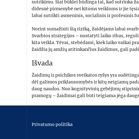
sutrikimu. Šiai būklei būdinga tai, kad sutrinka 
didesnė pirmenybė nei kitoms veikloms ir jie tęs
labai sutrikti asmeninis, socialinis ir profesinis 
Norint sumažinti šią riziką, žaidėjams labai svarb
Svarbios strategijos – nustatyti laiko ribas, reguli
kita veikla. Tėvai, stebėdami, kiek laiko vaikai pr
žaidžia jų amžių atitinkančius žaidimus, gali pad
Išvada
Žaidimų ir psichikos sveikatos ryšys yra sudėting
dėl galimos priklausomybės ir kitų neigiamų padar
daug naudos. Nuo kognityvinių gebėjimų stiprinimo
pramogų – žaidimai gali būti teigiama jėga dau
Privatumo politika