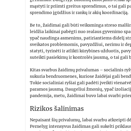
mąstyti ir priimti greitus sprendimus, o tai gali
sprendimo įgūdžius ir rankų ir akių koordinaciją.
Be to, žaidimai gali būti veiksminga streso malši
leidžia laikinai pabėgti nuo realaus gyvenimo sp
ypač naudinga asmenims, patiriantiems didelį str
sveikatos problemomis, pavyzdžiui, nerimu ir depr
statyti, tyrinėti ir atlikti kūrybines užduotis, pav
suteikti pasiekimų ir kontrolės jausmą, o tai gali 
Kitas svarbus žaidimų privalumas – socialinis ryš
sukuria bendruomenes, kuriose žaidėjai gali bend
Tokie socialiniai ryšiai gali padėti įveikti vienatv
paramos jausmą. Daugeliui žmonių, ypač izoliacijo
pandemija, metu, žaidimai buvo labai svarbi prie
Rizikos šalinimas
Nepaisant šių privalumų, labai svarbu atkreipti dė
Pernelyg intensyvus žaidimas gali sukelti prikl