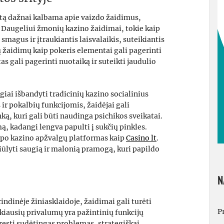
atą dažnai kalbama apie vaizdo žaidimus,
. Daugeliui žmonių kazino žaidimai, tokie kaip
smagus ir įtraukiantis laisvalaikis, suteikiantis
ų žaidimų kaip pokeris elementai gali pagerinti
s gali pagerinti nuotaiką ir suteikti jaudulio
giai išbandyti tradicinių kazino socialinius
r pokalbių funkcijomis, žaidėjai gali
ką, kuri gali būti naudinga psichikos sveikatai.
mą, kadangi lengva papulti į sukčių pinkles.
i po kazino apžvalgų platformas kaip
Casino lt
.
siūlyti saugią ir malonią pramogą, kuri papildo
N
ndinėje žiniasklaidoje, žaidimai gali turėti
P
škiausių privalumų yra pažintinių funkcijų
ęsti sudėtingas problemas, strategiškai