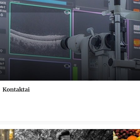
esivertasdaugiau.lt
Kontaktai