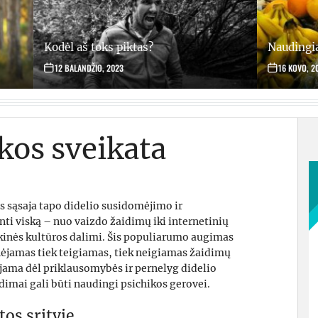
as?
Naudingiausi vaisiai jūsų sveikatai
16 KOVO, 2023
ikos sveikata
os sąsaja tapo didelio susidomėjimo ir
i viską – nuo vaizdo žaidimų iki internetinių
ikinės kultūros dalimi. Šis populiarumo augimas
nėjamas tiek teigiamas, tiek neigiamas žaidimų
ujama dėl priklausomybės ir pernelyg didelio
dimai gali būti naudingi psichikos gerovei.
os srityje