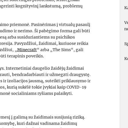
 pagerinti kognityvinį lankstumą, problemų
K
V
nimo priemonė. Pasinėrimas į virtualų pasaulį
n
audimo ir nerimo. Ši pabėgimo forma gali būti
esą arba susiduriantiems su psichikos
esija. Pavyzdžiui, žaidimai, kuriuose reikia
S
yzdžiui, „
Minecraft
“ arba „The Sims“, gali
būti terapinis poveikis.
K
ys. Internetiniai daugelio žaidėjų žaidimai
rauti, bendradarbiauti ir užmegzti draugystę.
ės ir izoliacijos jausmą, suteikti priklausymo ir
s, kurią sukėlė tokie įvykiai kaip COVID-19
monė socialiniams ryšiams palaikyti.
mesį į galimą su žaidimais susijusią riziką.
ausomybę, kuri dažnai vadinama žaidimų