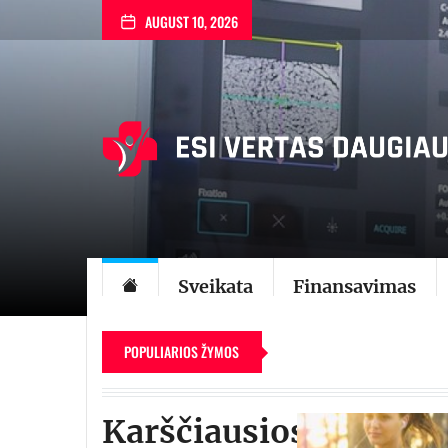
Skip
AUGUST 10, 2026
to
the
content
Sveikata
Finansavimas
POPULIARIOS ŽYMOS
Karščiausios