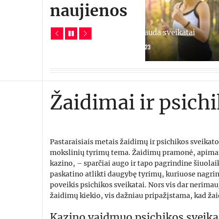
naujienos
Sportavimo nauda sveikatai
Kodėl aš toks pikt
22 BALANDŽIO, 2023
12 BALANDŽIO, 2023
Žaidimai ir psich
Pastaraisiais metais žaidimų ir psichikos sveikat
mokslinių tyrimų tema. Žaidimų pramonė, apimant
kazino, – sparčiai augo ir tapo pagrindine šiuola
paskatino atlikti daugybę tyrimų, kuriuose nagri
poveikis psichikos sveikatai. Nors vis dar nerima
žaidimų kiekio, vis dažniau pripažįstama, kad žai
Kazino vaidmuo psichikos sveikat