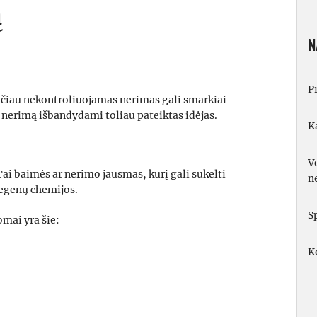
ą
N
P
ačiau nekontroliuojamas nerimas gali smarkiai
 nerimą išbandydami toliau pateiktas idėjas.
K
V
Tai baimės ar nerimo jausmas, kurį gali sukelti
n
megenų chemijos.
S
mai yra šie:
K