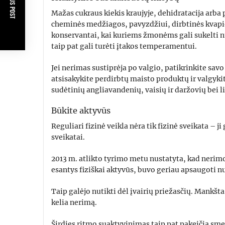
PREVIOUS POST
Mažas cukraus kiekis kraujyje, dehidratacija arb
cheminės medžiagos, pavyzdžiui, dirbtinės kvapio
konservantai, kai kuriems žmonėms gali sukelti n
taip pat gali turėti įtakos temperamentui.
Jei nerimas sustiprėja po valgio, patikrinkite savo
atsisakykite perdirbtų maisto produktų ir valgyk
sudėtinių angliavandenių, vaisių ir daržovių bei 
Būkite aktyvūs
Reguliari fizinė veikla nėra tik fizinė sveikata – ji
sveikatai.
2013 m. atlikto tyrimo metu nustatyta, kad nerim
esantys fiziškai aktyvūs, buvo geriau apsaugoti
Taip galėjo nutikti dėl įvairių priežasčių. Mankšt
kelia nerimą.
Širdies ritmo suaktyvinimas taip pat pakeičia sm