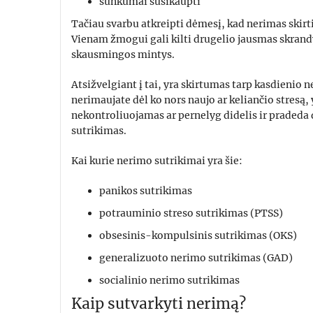
sunkumai susikaupti
Tačiau svarbu atkreipti dėmesį, kad nerimas skirt
Vienam žmogui gali kilti drugelio jausmas skrand
skausmingos mintys.
Atsižvelgiant į tai, yra skirtumas tarp kasdienio 
nerimaujate dėl ko nors naujo ar keliančio stresą, 
nekontroliuojamas ar pernelyg didelis ir pradeda d
sutrikimas.
Kai kurie nerimo sutrikimai yra šie:
panikos sutrikimas
potrauminio streso sutrikimas (PTSS)
obsesinis-kompulsinis sutrikimas (OKS)
generalizuoto nerimo sutrikimas (GAD)
socialinio nerimo sutrikimas
Kaip sutvarkyti nerimą?