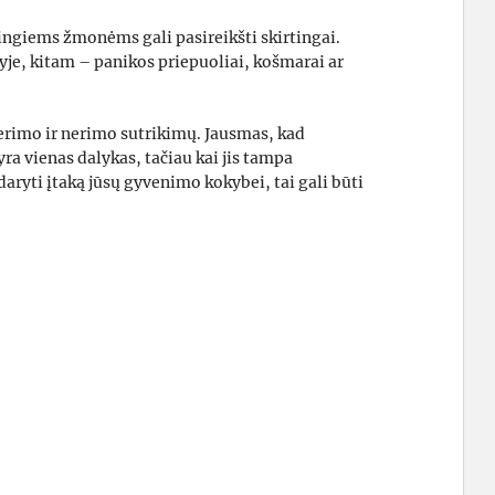
ingiems žmonėms gali pasireikšti skirtingai.
yje, kitam – panikos priepuoliai, košmarai ar
nerimo ir nerimo sutrikimų. Jausmas, kad
yra vienas dalykas, tačiau kai jis tampa
aryti įtaką jūsų gyvenimo kokybei, tai gali būti