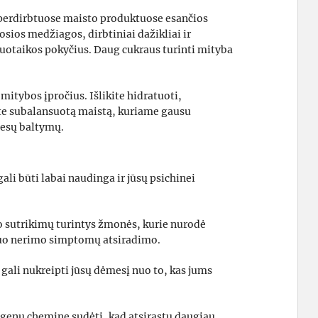
a perdirbtuose maisto produktuose esančios
sios medžiagos, dirbtiniai dažikliai ir
uotaikos pokyčius. Daug cukraus turinti mityba
 mitybos įpročius. Išlikite hidratuoti,
ite subalansuotą maistą, kuriame gausu
liesų baltymų.
 gali būti labai naudinga ir jūsų psichinei
o sutrikimų turintys žmonės, kurie nurodė
 nuo nerimo simptomų atsiradimo.
a gali nukreipti jūsų dėmesį nuo to, kas jums
egenų cheminę sudėtį, kad atsirastų daugiau