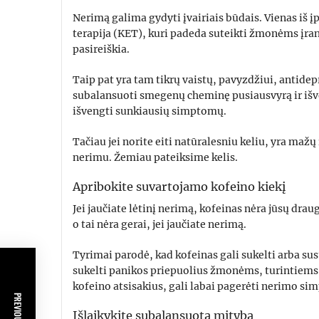
Nerimą galima gydyti įvairiais būdais. Vienas iš 
terapija (KET), kuri padeda suteikti žmonėms įrank
pasireiškia.
Taip pat yra tam tikrų vaistų, pavyzdžiui, antide
subalansuoti smegenų cheminę pusiausvyrą ir išve
išvengti sunkiausių simptomų.
Tačiau jei norite eiti natūralesniu keliu, yra mažų 
nerimu. Žemiau pateiksime kelis.
Apribokite suvartojamo kofeino kiekį
Jei jaučiate lėtinį nerimą, kofeinas nėra jūsų drau
o tai nėra gerai, jei jaučiate nerimą.
Tyrimai parodė, kad kofeinas gali sukelti arba sust
sukelti panikos priepuolius žmonėms, turintiem
kofeino atsisakius, gali labai pagerėti nerimo si
Išlaikykite subalansuotą mitybą