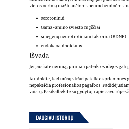
vietos nerimą mažinančioms neurocheminėms m
serotoninui
Gama-amino sviesto rūgščiai
smegenų neurotrofiniam faktoriui (BDNF)
endokanabinoidams
Išvada
Jei jaučiate nerimą, pirmiau pateiktos idėjos gali
Atminkite, kad mūsų viršui pateiktos priemonės g
nepakeičia profesionalios pagalbos. Padidėjusiam 
vaistų. Pasikalbėkite su gydytoju apie savo rūpesč
DAUGIAU ISTORIJŲ