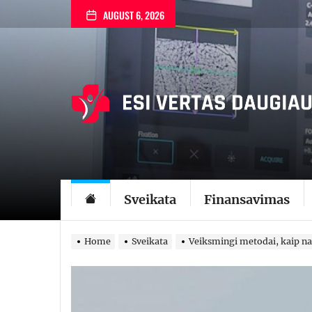
Skip
AUGUST 6, 2026
to
the
content
Sveikata
Finansavimas
Home
Sveikata
Veiksmingi metodai, kaip na