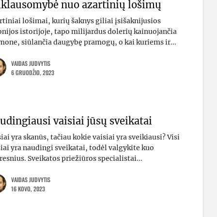
iklausomybė nuo azartinių lošimų
tiniai lošimai, kurių šaknys giliai įsišaknijusios
nijos istorijoje, tapo milijardus dolerių kainuojančia
mone, siūlančia daugybę pramogų, o kai kuriems ir...
VAIDAS JUDVYTIS
6 GRUODŽIO, 2023
udingiausi vaisiai jūsų sveikatai
iai yra skanūs, tačiau kokie vaisiai yra sveikiausi? Visi
iai yra naudingi sveikatai, todėl valgykite kuo
resnius. Sveikatos priežiūros specialistai...
VAIDAS JUDVYTIS
16 KOVO, 2023