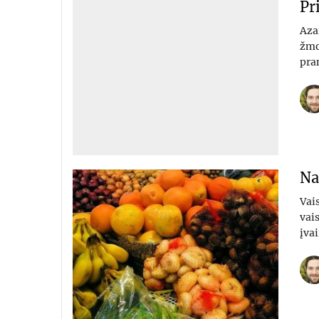
Pr
Azar
žmo
pra
Na
Vais
vais
įvai