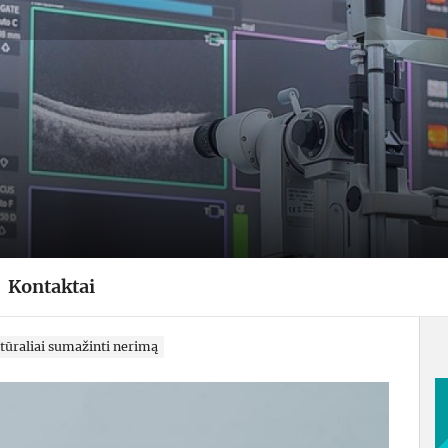
esivertasdaugiau.lt
Kontaktai
tūraliai sumažinti nerimą