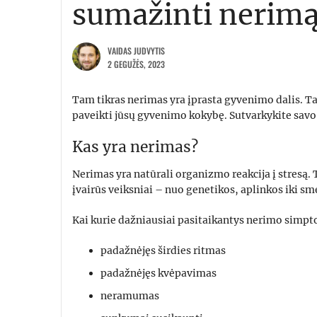
sumažinti nerim
VAIDAS JUDVYTIS
2 GEGUŽĖS, 2023
Tam tikras nerimas yra įprasta gyvenimo dalis. T
paveikti jūsų gyvenimo kokybę. Sutvarkykite savo
Kas yra nerimas?
Nerimas yra natūrali organizmo reakcija į stresą. 
įvairūs veiksniai – nuo genetikos, aplinkos iki s
Kai kurie dažniausiai pasitaikantys nerimo simpto
padažnėjęs širdies ritmas
padažnėjęs kvėpavimas
neramumas