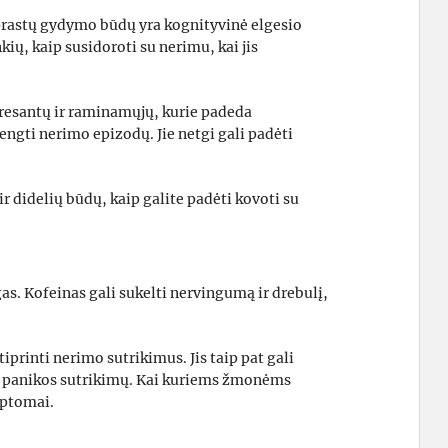
įprastų gydymo būdų yra kognityvinė elgesio
ių, kaip susidoroti su nerimu, kai jis
presantų ir raminamųjų, kurie padeda
ngti nerimo epizodų. Jie netgi gali padėti
ir didelių būdų, kaip galite padėti kovoti su
gas. Kofeinas gali sukelti nervingumą ir drebulį,
iprinti nerimo sutrikimus. Jis taip pat gali
s panikos sutrikimų. Kai kuriems žmonėms
mptomai.