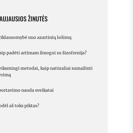
AUJAUSIOS ŽINUTĖS
riklausomybė nuo azartinių lošimų
aip padėti artimam žmogui su šizofrenija?
eiksmingi metodai, kaip natūraliai sumažinti
erimą
portavimo nauda sveikatai
odėl aš toks piktas?